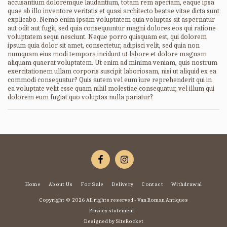
accusantium doloremque laudantium, totam rem aperiam, eaque ipsa
quae ab illo inventore veritatis et quasi architecto beatae vitae dicta sunt
explicabo. Nemo enim ipsam voluptatem quia voluptas sit aspernatur
aut odit aut fugit, sed quia consequuntur magni dolores eos qui ratione
voluptatem sequi nesciunt. Neque porro quisquam est, qui dolorem
ipsum quia dolor sit amet, consectetur, adipisci velit, sed quia non
numquam eius modi tempora incidunt ut labore et dolore magnam
aliquam quaerat voluptatem. Ut enim ad minima veniam, quis nostrum
exercitationem ullam corporis suscipit laboriosam, nisi ut aliquid ex ea
commodi consequatur? Quis autem vel eum iure reprehenderit qui in
ea voluptate velit esse quam nihil molestiae consequatur, vel illum qui
dolorem eum fugiat quo voluptas nulla pariatur?
Home
About Us
For Sale
Delivery
Contact
Withdrawal
Copyright © 2026 All rights reserved -
Van Roman Antiques
Privacy statement
Designed by
SiteRocket