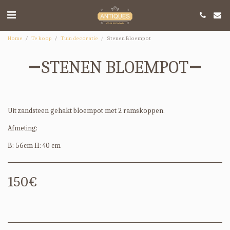
Home
Te koop
Tuin decoratie
Stenen Bloempot
STENEN BLOEMPOT
Uit zandsteen gehakt bloempot met 2 ramskoppen.
Afmeting:
B: 56cm H: 40 cm
150
€