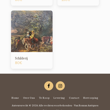
Schilderij
80
€
Home
Over Ons
Te Koop
Levering
Contact
Herroeping
Auteursrecht © 2026 Alle rechten voorbehouden -
Van Roman Antiques