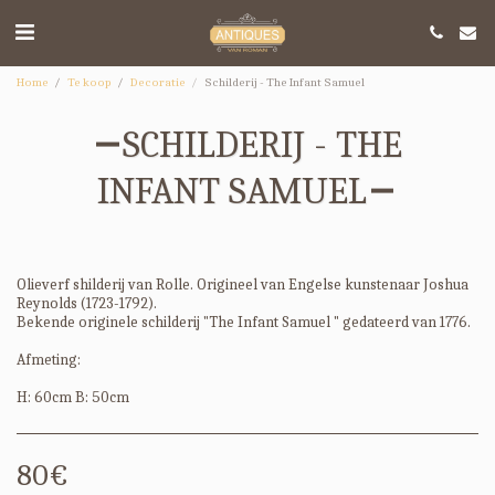
Home
Te koop
Decoratie
Schilderij - The Infant Samuel
SCHILDERIJ - THE
INFANT SAMUEL
Olieverf shilderij van Rolle. Origineel van Engelse kunstenaar Joshua
Reynolds (1723-1792).
Bekende originele schilderij "The Infant Samuel " gedateerd van 1776.
Afmeting:
H: 60cm B: 50cm
80
€