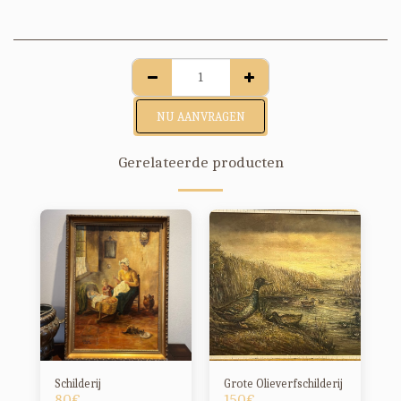
NU AANVRAGEN
Gerelateerde producten
Schilderij
Grote Olieverfschilderij
80
€
150
€