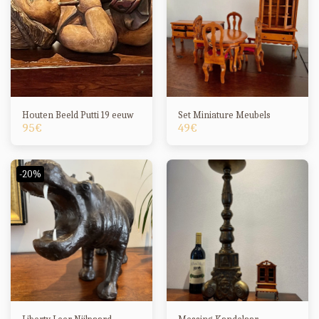
Houten Beeld Putti 19 eeuw
Set Miniature Meubels
95
€
49
€
-20%