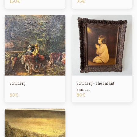
150
€
95
€
Schilderij
Schilderij - The Infant
Samuel
80
€
80
€