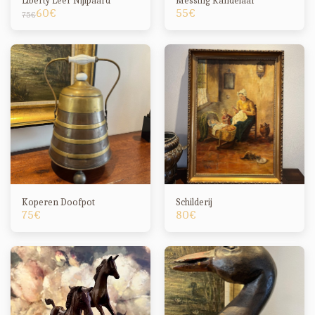
Liberty Leer Nijlpaard
Messing Kandelaar
60
€
55
€
75
€
Koperen Doofpot
Schilderij
75
€
80
€