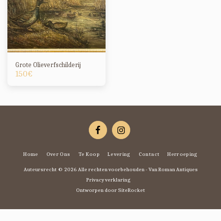
Grote Olieverfschilderij
150
€
Home
Over Ons
Te Koop
Levering
Contact
Herroeping
Auteursrecht © 2026 Alle rechten voorbehouden -
Van Roman Antiques
Privacy verklaring
Ontworpen door
SiteRocket