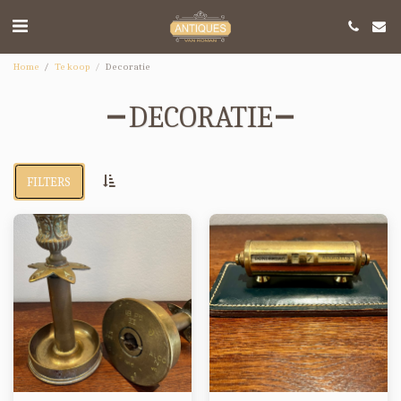
Home
Te koop
Decoratie
DECORATIE
FILTERS