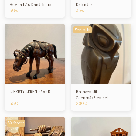
Hulzen 1916 Kandelaars
Kalender
50
€
35
€
Verkocht
LIBERTY LEREN PAARD
Bronzen Uil,
Coenrad/Stempel
55
€
230
€
Verkocht