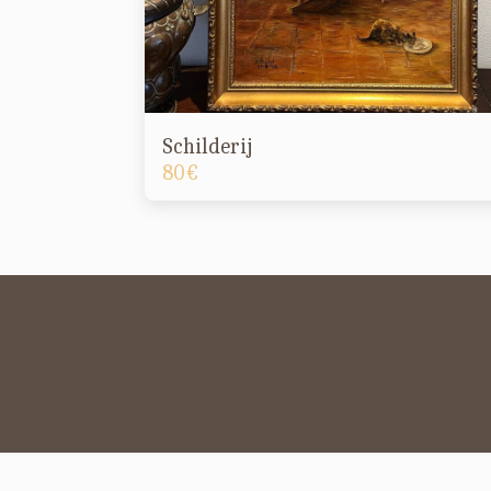
Schilderij
80
€