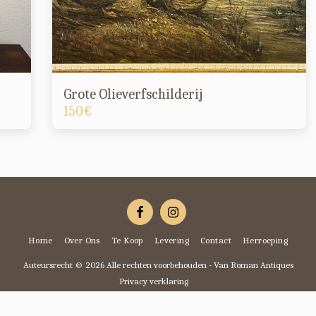
Grote Olieverfschilderij
150
€
Home
Over Ons
Te Koop
Levering
Contact
Herroeping
Auteursrecht © 2026 Alle rechten voorbehouden -
Van Roman Antiques
Privacy verklaring
Ontworpen door
SiteRocket