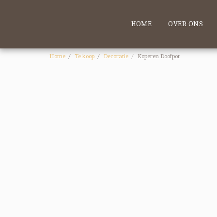
HOME
OVER ONS
Home
Te koop
Decoratie
Koperen Doofpot