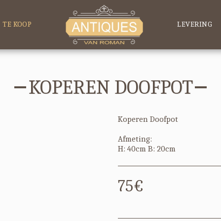
TE KOOP
LEVERING
KOPEREN DOOFPOT
Koperen Doofpot
Afmeting:
H: 40cm B: 20cm
75
€